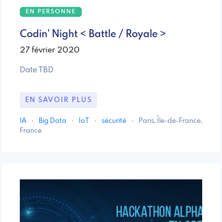
EN PERSONNE
Codin' Night < Battle / Royale >
27 février 2020
Date TBD
EN SAVOIR PLUS
IA
·
Big Data
·
IoT
·
sécurité
·
Paris, Île-de-France,
France