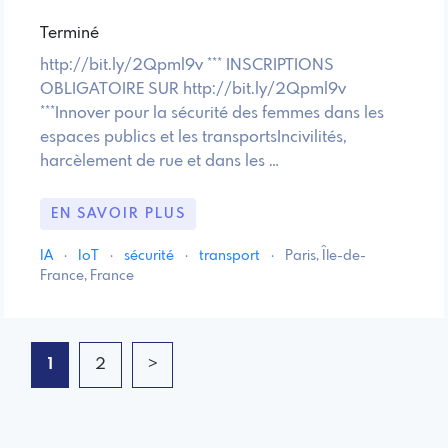
Terminé
http://bit.ly/2Qpml9v *** INSCRIPTIONS
OBLIGATOIRE SUR http://bit.ly/2Qpml9v
***Innover pour la sécurité des femmes dans les
espaces publics et les transportsIncivilités,
harcèlement de rue et dans les …
EN SAVOIR PLUS
IA
·
IoT
·
sécurité
·
transport
·
Paris, Île-de-
France, France
1
2
>