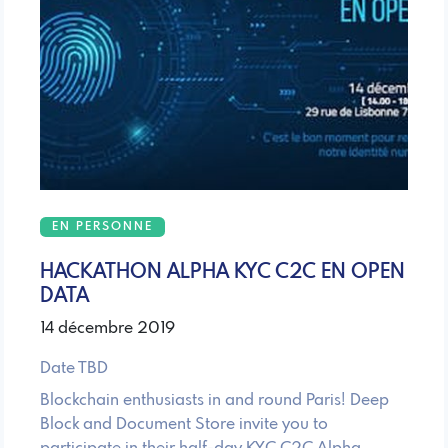
EN PERSONNE
HACKATHON ALPHA KYC C2C EN OPEN
DATA
14 décembre 2019
Date TBD
Blockchain enthusiasts in and round Paris! Deep
Block and Document Store invite you to