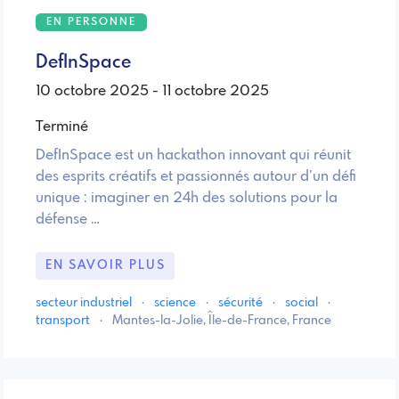
EN PERSONNE
DefInSpace
10 octobre 2025 - 11 octobre 2025
Terminé
DefInSpace est un hackathon innovant qui réunit
des esprits créatifs et passionnés autour d’un défi
unique : imaginer en 24h des solutions pour la
défense …
EN SAVOIR PLUS
secteur industriel
·
science
·
sécurité
·
social
·
transport
·
Mantes-la-Jolie, Île-de-France, France