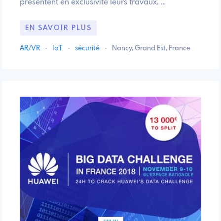
présentent en exclusivité leurs travaux. …
EN SAVOIR PLUS
AR/VR
·
IoT
·
sécurité
·
Nancy, Grand Est, France