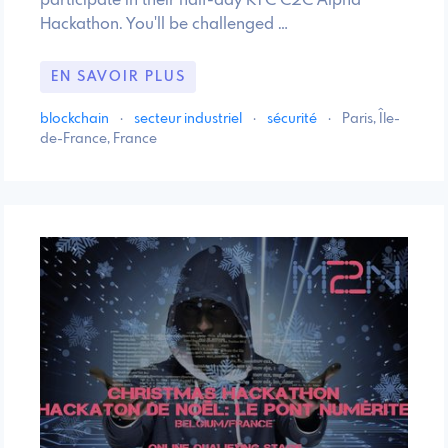
participate in their half-day KYC C2C Alpha
Hackathon. You'll be challenged …
EN SAVOIR PLUS
blockchain
·
secteur industriel
·
sécurité
·
Paris, Île-
de-France, France